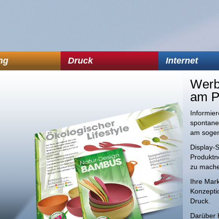
ng
Druck
Internet
Wer
am Po
Informier
spontane
am sogen
Display-
Produktn
zu mache
Ihre Mark
Konzepti
Druck.
Darüber h