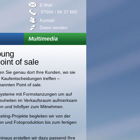
E-Mail
07666 / 88 37 660
Kontakt
Daten senden
Multimedia
bung
int of sale
en Sie genau dort Ihre Kunden, wo sie
 Kaufentscheidungen treffen –
annten Point of sale.
Systeme mit Formstanzungen um auf
euheiten im Verkaufsraum aufmerksam
n und Infoflyer zum Mitnehmen.
eting-Projekte begleiten wir von der
on und Fotoproduktion bis zum fertigen
inaus erstellen wir dazu passend Ihre